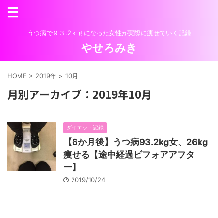
うつ病で９３.2ｋｇになった女性が実際に痩せていく記録
やせろみき
HOME
>
2019年
>
10月
月別アーカイブ：2019年10月
ダイエット記録
【6か月後】うつ病93.2kg女、26kg
痩せる【途中経過ビフォアアフタ
ー】
2019/10/24